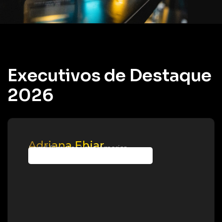
Executivos de Destaque
2026
Adriana Ehiar
Legal Director Latin America