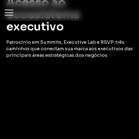
Acesso ao
ecossistema
executivo
Patrocínio em Summits, Executive Lab e RSVP: três
caminhos que conectam sua marca aos executivos das
principais áreas estratégicas dos negócios